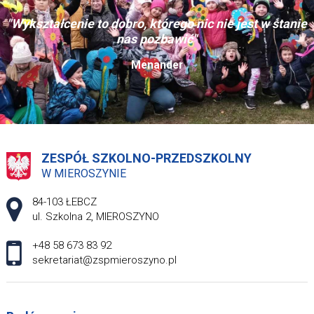
"Wykształcenie to dobro, którego nic nie jest w stanie
nas pozbawić"
Menander
ZESPÓŁ SZKOLNO-PRZEDSZKOLNY
W MIEROSZYNIE
Adres pocztowy:
84-103 ŁEBCZ
ul. Szkolna 2, MIEROSZYNO
+48 58 673 83 92
sekretariat@zspmieroszyno.pl