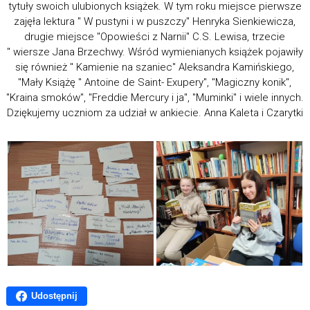
tytuły swoich ulubionych książek. W tym roku miejsce pierwsze
zajęła lektura " W pustyni i w puszczy" Henryka Sienkiewicza,
drugie miejsce "Opowieści z Narnii" C.S. Lewisa, trzecie
" wiersze Jana Brzechwy. Wśród wymienianych książek pojawiły
się również " Kamienie na szaniec" Aleksandra Kamińskiego,
"Mały Książę " Antoine de Saint- Exupery", "Magiczny konik",
"Kraina smoków", "Freddie Mercury i ja", "Muminki" i wiele innych.
Dziękujemy uczniom za udział w ankiecie. Anna Kaleta i Czarytki
Udostępnij