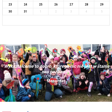
23
24
25
26
27
28
29
30
31
1
2
3
4
5
"Wykształcenie to dobro, którego nic nie jest w stanie
nas pozbawić"
Menander