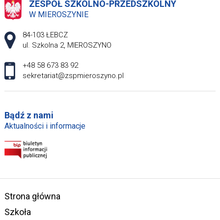
ZESPÓŁ SZKOLNO-PRZEDSZKOLNY
W MIEROSZYNIE
Adres pocztowy:
84-103 ŁEBCZ
ul. Szkolna 2, MIEROSZYNO
+48 58 673 83 92
sekretariat@zspmieroszyno.pl
Bądź z nami
Aktualności i informacje
Strona główna
Szkoła