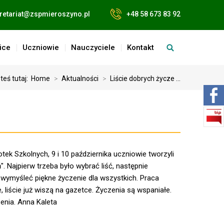
retariat@zspmieroszyno.pl
+48 58 673 83 92
ice
Uczniowie
Nauczyciele
Kontakt
teś tutaj:
Home
>
Aktualności
>
Liście dobrych życze ...
otek Szkolnych, 9 i 10 października uczniowie tworzyli
". Najpierw trzeba było wybrać liść, następnie
 wymyśleć piękne życzenie dla wszystkich. Praca
, liście już wiszą na gazetce. Życzenia są wspaniałe.
enia. Anna Kaleta