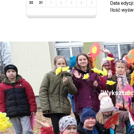
Data edycji
30
31
1
2
3
4
5
Ilość wyśw
"Wykształce