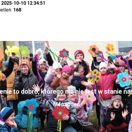
:
2025-10-10 12:34:51
ietleń:
168
nie to dobro, którego nic nie jest w stanie n
Menander