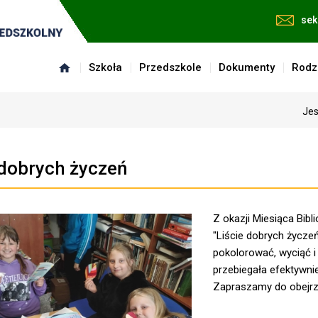
sek
Szkoła
Przedszkole
Dokumenty
Rodz
Jes
 dobrych życzeń
Z okazji Miesiąca Bibli
"Liście dobrych życzeń
pokolorować, wyciąć i
przebiegała efektywnie
Zapraszamy do obejrz