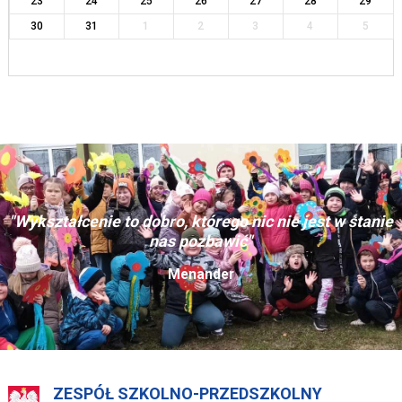
23
24
25
26
27
28
29
30
31
1
2
3
4
5
"Wykształcenie to dobro, którego nic nie jest w stanie
nas pozbawić"
Menander
ZESPÓŁ SZKOLNO-PRZEDSZKOLNY