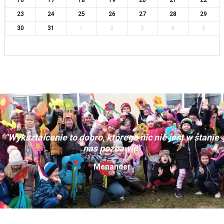
16
17
18
19
20
21
22
23
24
25
26
27
28
29
30
31
1
2
3
4
5
"Wykształcenie to dobro, którego nic nie jest w stanie
nas pozbawić"
Menander