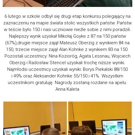
6 lutego w szkole odbył się drugi etap konkursu polegający na
zaznaczeniu na mapie świata stolic wszystkich państw. Państw
w teście było 150 i nasi uczniowie nieźle sobie z nimi poradzili.
Najlepszy wynik uzyskał Mikołaj Goyke z 87 na 150 państw
(67%),drugie miejsce zajął Mateusz Oberzig z wynikiem 84 na
150, trzecie miejsce zajął Alan Kohnke z wynikiem 83 na 150.
Pozostali uczestnicy: Nina Kozioróg, Agata Lessnau, Wojciech
Oberzig i Radosław Stencel uzyskali trochę niższe wyniki.
Najmłodsi uczestnicy uzyskali wyniki: Borys Piekalski 88/150
i 49% oraz Aleksander Kohnke 55/150 i 41%. Wszystkim
uczestnikom gratuluję. Nagrody zostaną rozdane na apelu.
Anna Kaleta