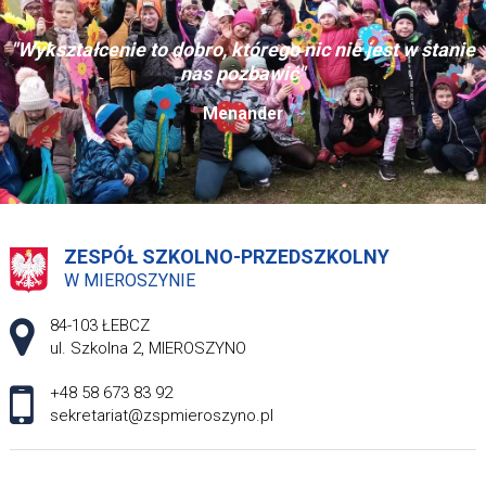
"Wykształcenie to dobro, którego nic nie jest w stanie
nas pozbawić"
Menander
ZESPÓŁ SZKOLNO-PRZEDSZKOLNY
W MIEROSZYNIE
Adres pocztowy:
84-103 ŁEBCZ
ul. Szkolna 2, MIEROSZYNO
+48 58 673 83 92
sekretariat@zspmieroszyno.pl