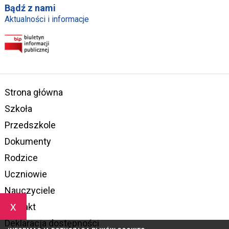
Bądź z nami
Aktualności i informacje
Strona główna
Szkoła
Przedszkole
Dokumenty
Rodzice
Uczniowie
Nauczyciele
x
Kontakt
Deklaracja dostępności