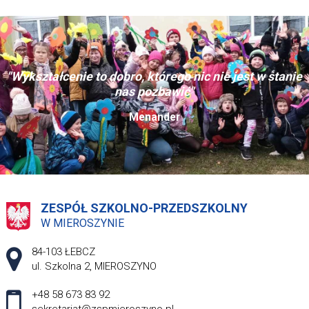
"Wykształcenie to dobro, którego nic nie jest w stanie
nas pozbawić"
Menander
ZESPÓŁ SZKOLNO-PRZEDSZKOLNY
W MIEROSZYNIE
Adres pocztowy:
84-103 ŁEBCZ
ul. Szkolna 2, MIEROSZYNO
+48 58 673 83 92
sekretariat@zspmieroszyno.pl