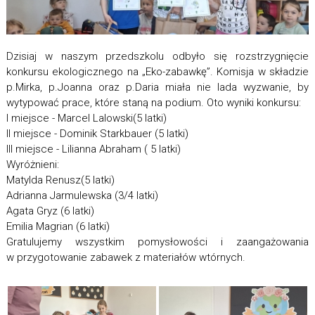
Dzisiaj w naszym przedszkolu odbyło się rozstrzygnięcie
konkursu ekologicznego na „Eko-zabawkę”. Komisja w składzie
p.Mirka, p.Joanna oraz p.Daria miała nie lada wyzwanie, by
wytypować prace, które staną na podium. Oto wyniki konkursu:
I miejsce - Marcel Lalowski(5 latki)
II miejsce - Dominik Starkbauer (5 latki)
III miejsce - Lilianna Abraham ( 5 latki)
Wyróżnieni:
Matylda Renusz(5 latki)
Adrianna Jarmulewska (3/4 latki)
Agata Gryz (6 latki)
Emilia Magrian (6 latki)
Gratulujemy wszystkim pomysłowości i zaangażowania
w przygotowanie zabawek z materiałów wtórnych.