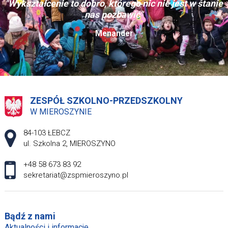
"Wykształcenie to dobro, którego nic nie jest w stanie
nas pozbawić"
Menander
ZESPÓŁ SZKOLNO-PRZEDSZKOLNY
W MIEROSZYNIE
Adres pocztowy:
84-103 ŁEBCZ
ul. Szkolna 2, MIEROSZYNO
+48 58 673 83 92
sekretariat@zspmieroszyno.pl
Bądź z nami
Aktualności i informacje