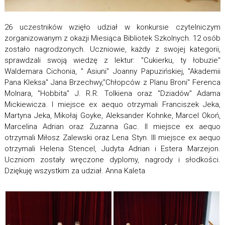
26 uczestników wzięło udział w konkursie czytelniczym
zorganizowanym z okazji Miesiąca Bibliotek Szkolnych. 12 osób
zostało nagrodzonych. Uczniowie, każdy z swojej kategorii,
sprawdzali swoją wiedzę z lektur: "Cukierku, ty łobuzie"
Waldemara Cichonia, " Asiuni" Joanny Papuzińskiej, "Akademii
Pana Kleksa" Jana Brzechwy,"Chłopców z Planu Broni" Ferenca
Molnara, "Hobbita" J. R.R. Tolkiena oraz "Dziadów" Adama
Mickiewicza. I miejsce ex aequo otrzymali Franciszek Jeka,
Martyna Jeka, Mikołaj Goyke, Aleksander Kohnke, Marcel Okoń,
Marcelina Adrian oraz Zuzanna Gac. II miejsce ex aequo
otrzymali Miłosz Zalewski oraz Lena Styn. III miejsce ex aequo
otrzymali Helena Stencel, Judyta Adrian i Estera Marzejon.
Uczniom zostały wręczone dyplomy, nagrody i słodkości.
Dziękuję wszystkim za udział. Anna Kaleta