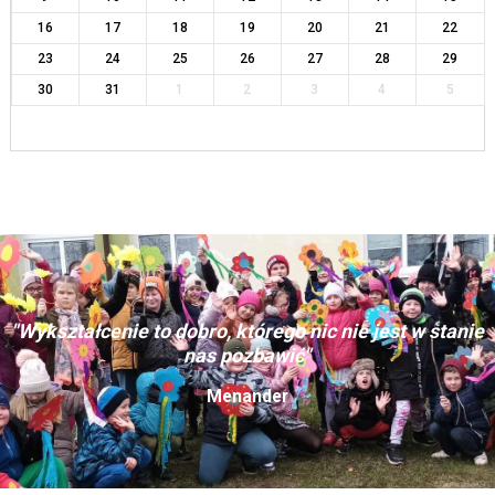
16
17
18
19
20
21
22
23
24
25
26
27
28
29
30
31
1
2
3
4
5
"Wykształcenie to dobro, którego nic nie jest w stanie
nas pozbawić"
Menander