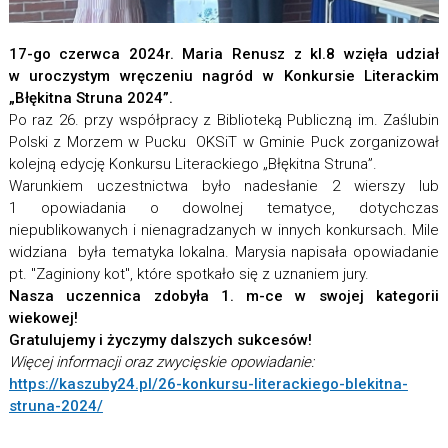
17-go czerwca 2024r. Maria Renusz z kl.8 wzięła udział
w uroczystym wręczeniu nagród w Konkursie Literackim
„Błękitna Struna 2024”.
Po raz 26. przy współpracy z Biblioteką Publiczną im. Zaślubin
Polski z Morzem w Pucku OKSiT w Gminie Puck zorganizował
kolejną edycję Konkursu Literackiego „Błękitna Struna”.
Warunkiem uczestnictwa było nadesłanie 2 wierszy lub
1 opowiadania o dowolnej tematyce, dotychczas
niepublikowanych i nienagradzanych w innych konkursach. Mile
widziana była tematyka lokalna. Marysia napisała opowiadanie
pt. "Zaginiony kot", które spotkało się z uznaniem jury.
Nasza uczennica zdobyła 1. m-ce w swojej kategorii
wiekowej!
Gratulujemy i życzymy dalszych sukcesów!
Więcej informacji oraz zwycięskie opowiadanie:
https://kaszuby24.pl/26-konkursu-literackiego-blekitna-
struna-2024/