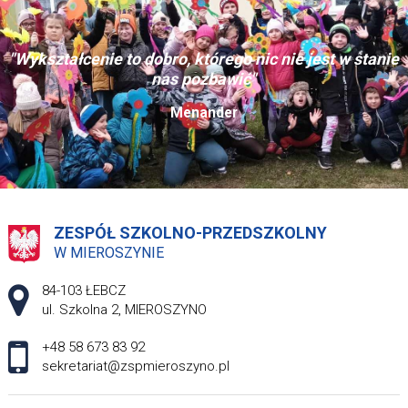
"Wykształcenie to dobro, którego nic nie jest w stanie
nas pozbawić"
Menander
ZESPÓŁ SZKOLNO-PRZEDSZKOLNY
W MIEROSZYNIE
Adres pocztowy:
84-103 ŁEBCZ
ul. Szkolna 2, MIEROSZYNO
+48 58 673 83 92
sekretariat@zspmieroszyno.pl