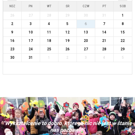
NDZ
PN
WT
ŚR
CZW
PT
SOB
26
27
28
29
30
31
1
2
3
4
5
6
7
8
9
10
11
12
13
14
15
16
17
18
19
20
21
22
23
24
25
26
27
28
29
30
31
1
2
3
4
5
"Wykształcenie to dobro, którego nic nie jest w stanie
nas pozbawić"