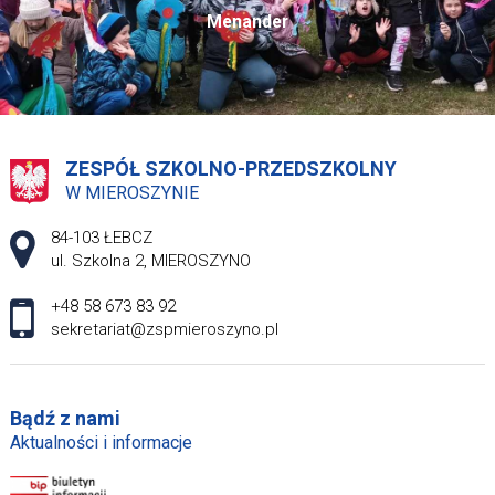
Menander
ZESPÓŁ SZKOLNO-PRZEDSZKOLNY
W MIEROSZYNIE
Adres pocztowy:
84-103 ŁEBCZ
ul. Szkolna 2, MIEROSZYNO
+48 58 673 83 92
sekretariat@zspmieroszyno.pl
Bądź z nami
Aktualności i informacje