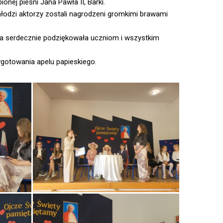
ionej pieśni Jana Pawła II, Barki.
łodzi aktorzy zostali nagrodzeni gromkimi brawami
óra serdecznie podziękowała uczniom i wszystkim
ygotowania apelu papieskiego.