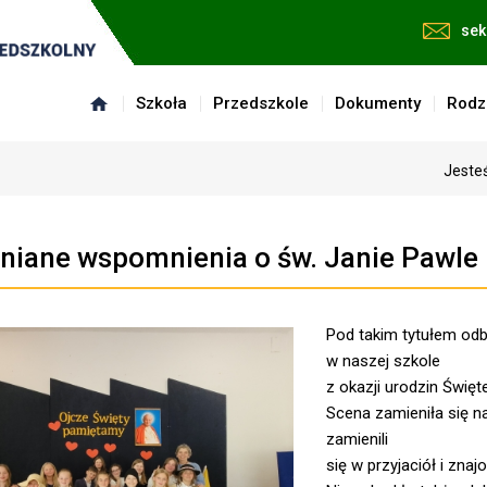
sek
Szkoła
Przedszkole
Dokumenty
Rodz
Jesteś
niane wspomnienia o św. Janie Pawle I
Pod takim tytułem odb
w naszej szkole
z okazji urodzin Święt
Scena zamieniła się na
zamienili
się w przyjaciół i zn