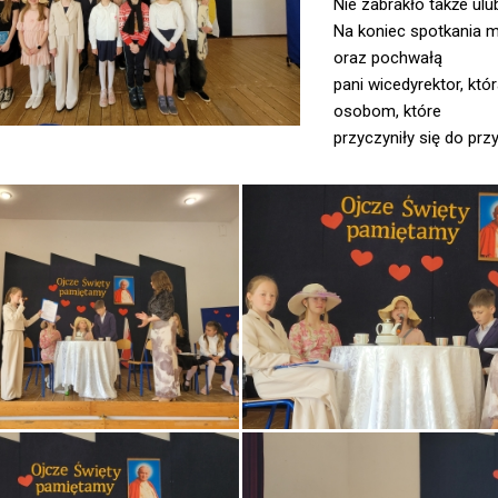
Nie zabrakło także ulub
Na koniec spotkania m
oraz pochwałą
pani wicedyrektor, kt
osobom, które
przyczyniły się do prz