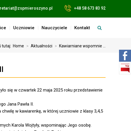
retariat@zspmieroszyno.pl
+48 58 673 83 92
ice
Uczniowie
Nauczyciele
Kontakt
 tutaj:
Home
>
Aktualności
>
Kawiarniane wspomnie ...
I
yło się w czwartek 22 maja 2025 roku przedstawienie
ego Jana Pawła II.
 chwilę w kawiarenkę, w której uczniowie z klasy 3,4,5
ajomych Karola Wojtyły, wspominając Jego osobę.