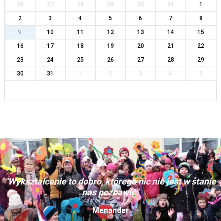
26
27
28
29
30
31
1
2
3
4
5
6
7
8
9
10
11
12
13
14
15
16
17
18
19
20
21
22
23
24
25
26
27
28
29
30
31
1
2
3
4
5
"Wykształcenie to dobro, którego nic nie jest w stanie
nas pozbawić"
Menander