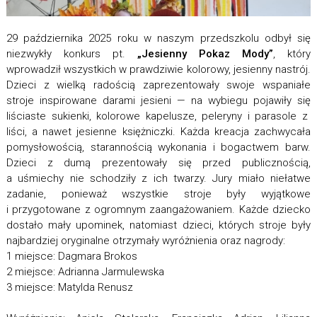
29 października 2025 roku w naszym przedszkolu odbył się
niezwykły konkurs pt.
„Jesienny Pokaz Mody”
, który
wprowadził wszystkich w prawdziwie kolorowy, jesienny nastrój.
Dzieci z wielką radością zaprezentowały swoje wspaniałe
stroje inspirowane darami jesieni — na wybiegu pojawiły się
liściaste sukienki, kolorowe kapelusze, peleryny i parasole z
liści, a nawet jesienne księżniczki. Każda kreacja zachwycała
pomysłowością, starannością wykonania i bogactwem barw.
Dzieci z dumą prezentowały się przed publicznością,
a uśmiechy nie schodziły z ich twarzy. Jury miało niełatwe
zadanie, ponieważ wszystkie stroje były wyjątkowe
i przygotowane z ogromnym zaangażowaniem. Każde dziecko
dostało mały upominek, natomiast dzieci, których stroje były
najbardziej oryginalne otrzymały wyróżnienia oraz nagrody:
1 miejsce: Dagmara Brokos
2 miejsce: Adrianna Jarmulewska
3 miejsce: Matylda Renusz