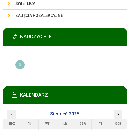
ŚWIETLICA
ZAJĘCIA POZALEKCYJNE
NAUCZYCIELE
KALENDARZ
‹
Sierpień 2026
›
NDZ
PN
WT
ŚR
CZW
PT
SOB