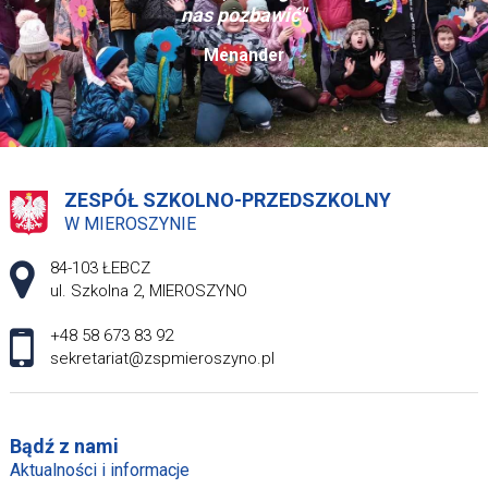
nas pozbawić"
Menander
ZESPÓŁ SZKOLNO-PRZEDSZKOLNY
W MIEROSZYNIE
Adres pocztowy:
84-103 ŁEBCZ
ul. Szkolna 2, MIEROSZYNO
+48 58 673 83 92
sekretariat@zspmieroszyno.pl
Bądź z nami
Aktualności i informacje