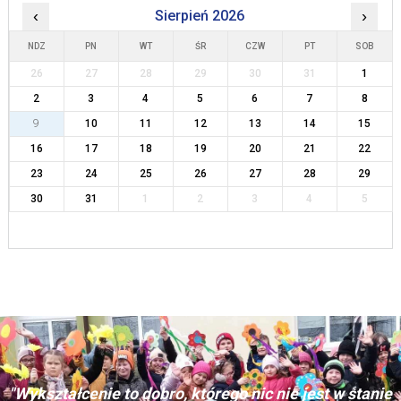
‹
Sierpień 2026
›
NDZ
PN
WT
ŚR
CZW
PT
SOB
26
27
28
29
30
31
1
2
3
4
5
6
7
8
9
10
11
12
13
14
15
16
17
18
19
20
21
22
23
24
25
26
27
28
29
30
31
1
2
3
4
5
"Wykształcenie to dobro, którego nic nie jest w stanie