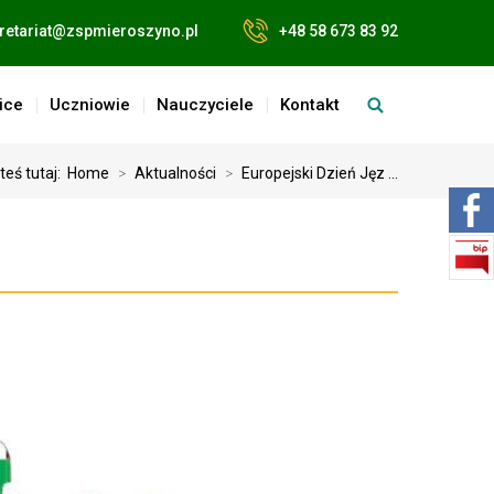
retariat@zspmieroszyno.pl
+48 58 673 83 92
ice
Uczniowie
Nauczyciele
Kontakt
teś tutaj:
Home
>
Aktualności
>
Europejski Dzień Jęz ...