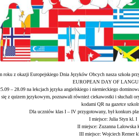
 roku z okazji Europejskiego Dnia Języków Obcych nasza szkoła prz
EUROPEAN DAY OF LANGU
5.09 – 28.09 na lekcjach języka angielskiego i niemieckiego dominowa
 się z quizem językowym, poznawali również ciekawostki i słuchali o
kodami QR na gazetce szkoln
Dla uczniów klas I – IV przygotowany, był konkurs pla
I miejsce: Julia Styn kl. I
II miejsce: Zuzanna Lalowska k
III miejsce: Wojciech Remer kl