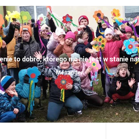
nie to dobro, którego nic nie jest w stanie n
Menander