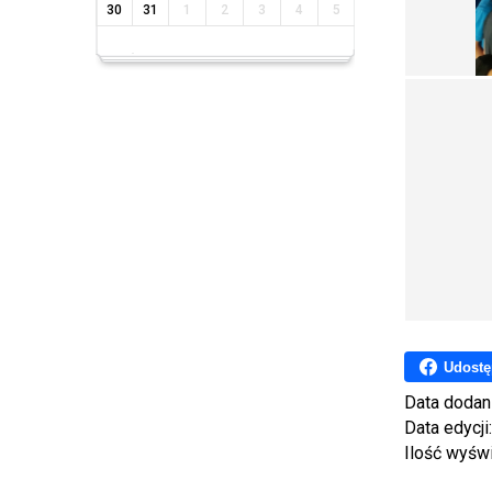
30
31
1
2
3
4
5
Udostę
Data dodan
Data edycji
Ilość wyśw