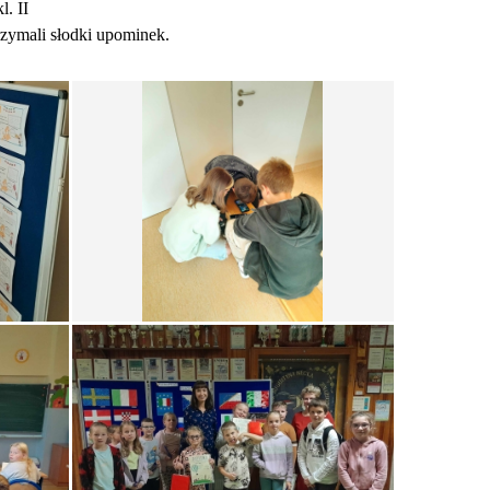
l. II
rzymali słodki upominek.