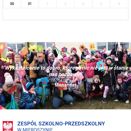
30
31
1
2
3
4
5
"Wykształcenie to dobro, którego nic nie jest w stanie
nas pozbawić"
Menander
ZESPÓŁ SZKOLNO-PRZEDSZKOLNY
W MIEROSZYNIE