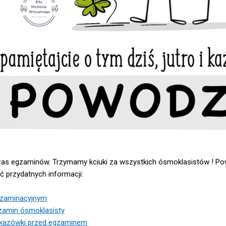
as egzaminów. Trzymamy kciuki za wszystkich ósmoklasistów ! Po
ć przydatnych informacji:
gzaminacyjnym
gzamin ósmoklasisty
skazówki przed egzaminem