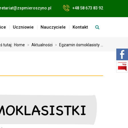
retariat@zspmieroszyno.pl
+48 58 673 83 92
ice
Uczniowie
Nauczyciele
Kontakt
ś tutaj:
Home
>
Aktualności
>
Egzamin ósmoklasisty ...