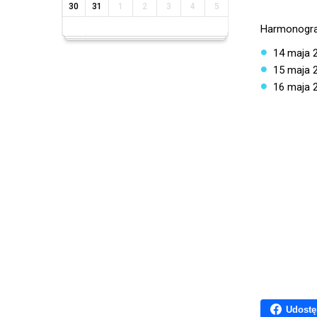
30
31
1
2
3
4
5
Harmonogra
14 maja 2
15 maja 2
16 maja 2
Udostę