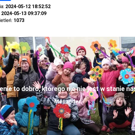
ia:
2024-05-12 18:52:52
:
2024-05-13 09:37:09
ietleń:
1073
nie to dobro, którego nic nie jest w stanie n
Menander