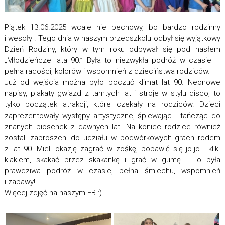
Piątek 13.06.2025 wcale nie pechowy, bo bardzo rodzinny
i wesoły ! Tego dnia w naszym przedszkolu odbył się wyjątkowy
Dzień Rodziny, który w tym roku odbywał się pod hasłem
„Młodzieńcze lata 90.” Była to niezwykła podróż w czasie –
pełna radości, kolorów i wspomnień z dzieciństwa rodziców.
Już od wejścia można było poczuć klimat lat 90. Neonowe
napisy, plakaty gwiazd z tamtych lat i stroje w stylu disco, to
tylko początek atrakcji, które czekały na rodziców. Dzieci
zaprezentowały występy artystyczne, śpiewając i tańcząc do
znanych piosenek z dawnych lat. Na koniec rodzice również
zostali zaproszeni do udziału w podwórkowych grach rodem
z lat 90. Mieli okazję zagrać w zośkę, pobawić się jo-jo i klik-
klakiem, skakać przez skakankę i grać w gumę . To była
prawdziwa podróż w czasie, pełna śmiechu, wspomnień
i zabawy!
Więcej zdjęć na naszym FB :)