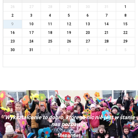
26
27
28
29
30
31
1
2
3
4
5
6
7
8
9
10
11
12
13
14
15
16
17
18
19
20
21
22
23
24
25
26
27
28
29
30
31
1
2
3
4
5
"Wykształcenie to dobro, którego nic nie jest w stanie
nas pozbawić"
Menander