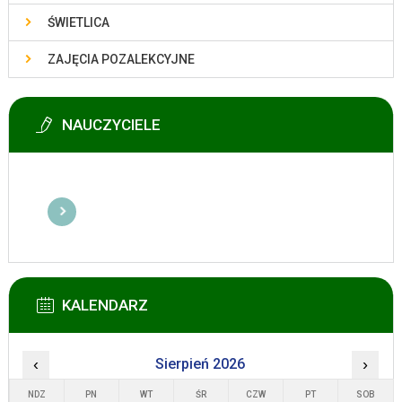
ŚWIETLICA
ZAJĘCIA POZALEKCYJNE
NAUCZYCIELE
KALENDARZ
‹
Sierpień 2026
›
NDZ
PN
WT
ŚR
CZW
PT
SOB