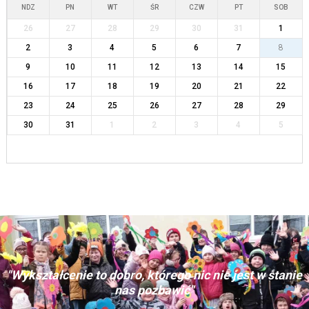
NDZ
PN
WT
ŚR
CZW
PT
SOB
26
27
28
29
30
31
1
2
3
4
5
6
7
8
9
10
11
12
13
14
15
16
17
18
19
20
21
22
23
24
25
26
27
28
29
30
31
1
2
3
4
5
"Wykształcenie to dobro, którego nic nie jest w stanie
nas pozbawić"