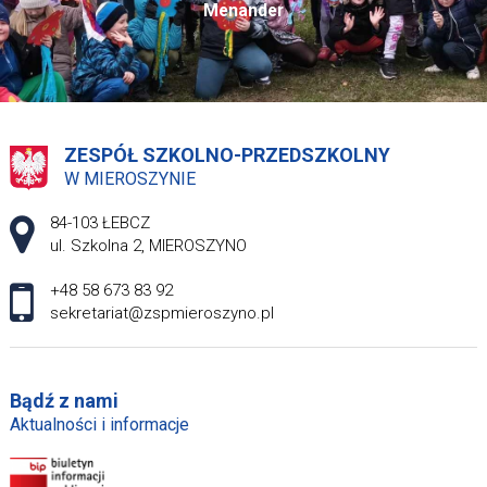
Menander
ZESPÓŁ SZKOLNO-PRZEDSZKOLNY
W MIEROSZYNIE
Adres pocztowy:
84-103 ŁEBCZ
ul. Szkolna 2, MIEROSZYNO
+48 58 673 83 92
sekretariat@zspmieroszyno.pl
Bądź z nami
Aktualności i informacje