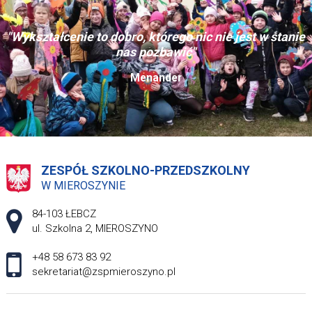
"Wykształcenie to dobro, którego nic nie jest w stanie
nas pozbawić"
Menander
ZESPÓŁ SZKOLNO-PRZEDSZKOLNY
W MIEROSZYNIE
Adres pocztowy:
84-103 ŁEBCZ
ul. Szkolna 2, MIEROSZYNO
+48 58 673 83 92
sekretariat@zspmieroszyno.pl