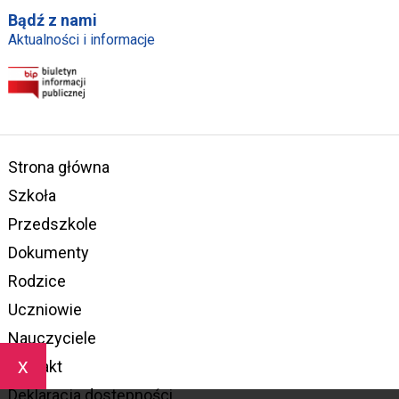
Bądź z nami
Aktualności i informacje
Strona główna
Szkoła
Przedszkole
Dokumenty
Rodzice
Uczniowie
Nauczyciele
x
Kontakt
Deklaracja dostępności