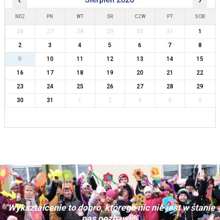
‹
›
NDZ
PN
WT
ŚR
CZW
PT
SOB
26
27
28
29
30
31
1
2
3
4
5
6
7
8
9
10
11
12
13
14
15
16
17
18
19
20
21
22
23
24
25
26
27
28
29
30
31
1
2
3
4
5
"Wykształcenie to dobro, którego nic nie jest w stanie
nas pozbawić"