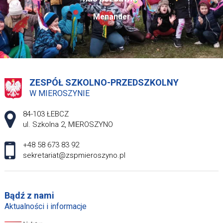
Menander
ZESPÓŁ SZKOLNO-PRZEDSZKOLNY
W MIEROSZYNIE
Adres pocztowy:
84-103 ŁEBCZ
ul. Szkolna 2, MIEROSZYNO
+48 58 673 83 92
sekretariat@zspmieroszyno.pl
Bądź z nami
Aktualności i informacje