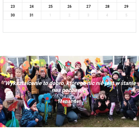
23
24
25
26
27
28
29
30
31
1
2
3
4
5
"Wykształcenie to dobro, którego nic nie jest w stanie
nas pozbawić"
Menander