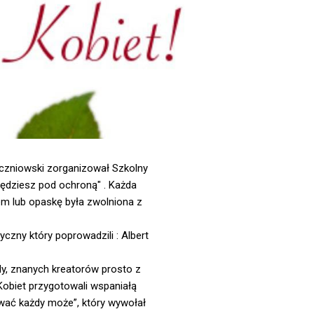
czniowski zorganizował Szkolny
 będziesz pod ochroną" . Każda
dem lub opaskę była zwolniona z
zny który poprowadzili : Albert
y, znanych kreatorów prosto z
Kobiet przygotowali wspaniałą
ywać każdy może”, który wywołał