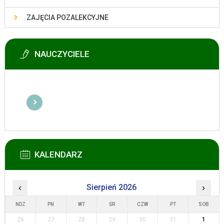
ZAJĘCIA POZALEKCYJNE
NAUCZYCIELE
KALENDARZ
‹
Sierpień 2026
›
NDZ
PN
WT
ŚR
CZW
PT
SOB
26
27
28
29
30
31
1