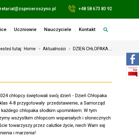
retariat@zspmieroszyno.pl
+48 58 673 83 92
ice
Uczniowie
Nauczyciele
Kontakt
esteś tutaj:
Home
>
Aktualności
>
DZIEŃ CHŁOPAKA ...
2024 chłopcy świętowali swój dzień - Dzień Chłopaka.
e klas 4-8 przygotowały przedstawienie, a Samorząd
 każdego chłopaka słodkim upominkiem. W tym
zymy wszystkim chłopcom wspaniałych i słonecznych
cie towarzyszy przez calutkie życie, niech Wam się
nienia i marzenia!