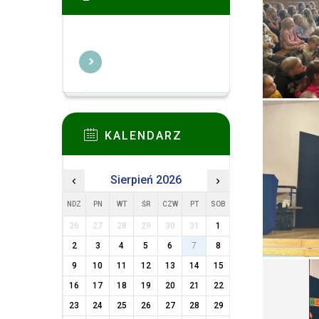
KALENDARZ
‹
Sierpień 2026
›
NDZ
PN
WT
ŚR
CZW
PT
SOB
26
27
28
29
30
31
1
2
3
4
5
6
7
8
9
10
11
12
13
14
15
16
17
18
19
20
21
22
23
24
25
26
27
28
29