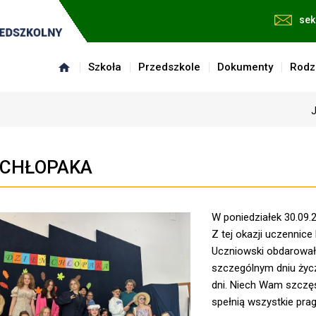
sek
Szkoła
Przedszkole
Dokumenty
Rodz
J
 CHŁOPAKA
W poniedziałek 30.09.
Z tej okazji uczennic
Uczniowski obdarował
szczególnym dniu życ
dni. Niech Wam szczęś
spełnią wszystkie prag