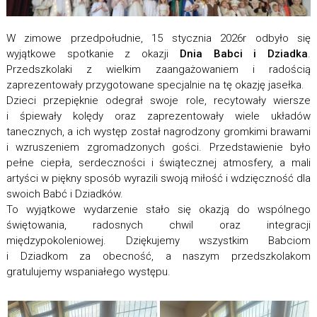
W zimowe przedpołudnie, 15 stycznia 2026r odbyło się
wyjątkowe spotkanie z okazji
Dnia Babci i Dziadka
.
Przedszkolaki z wielkim zaangażowaniem i radością
zaprezentowały przygotowane specjalnie na tę okazję jasełka.
Dzieci przepięknie odegrał swoje role, recytowały wiersze
i śpiewały kolędy oraz zaprezentowały wiele układów
tanecznych, a ich występ został nagrodzony gromkimi brawami
i wzruszeniem zgromadzonych gości. Przedstawienie było
pełne ciepła, serdeczności i świątecznej atmosfery, a mali
artyści w piękny sposób wyrazili swoją miłość i wdzięczność dla
swoich Babć i Dziadków.
To wyjątkowe wydarzenie stało się okazją do wspólnego
świętowania, radosnych chwil oraz integracji
międzypokoleniowej. Dziękujemy wszystkim Babciom
i Dziadkom za obecność, a naszym przedszkolakom
gratulujemy wspaniałego występu.