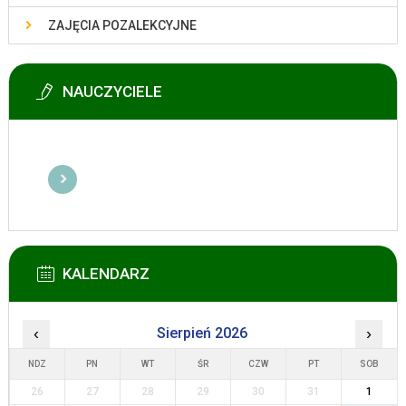
ZAJĘCIA POZALEKCYJNE
NAUCZYCIELE
KALENDARZ
‹
Sierpień 2026
›
NDZ
PN
WT
ŚR
CZW
PT
SOB
26
27
28
29
30
31
1