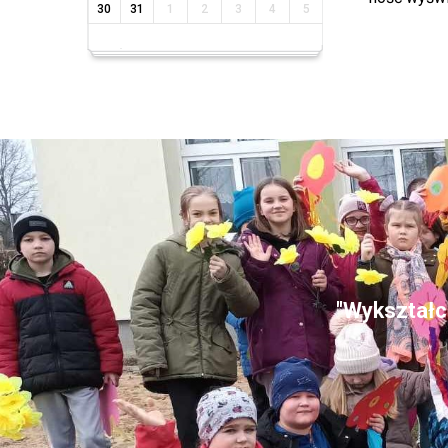
30
31
1
2
3
4
5
"Wykształce