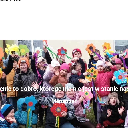
nie to dobro, którego nic nie jest w stanie n
Menander