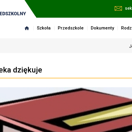
sek
Szkoła
Przedszkole
Dokumenty
Rodz
J
teka dziękuje