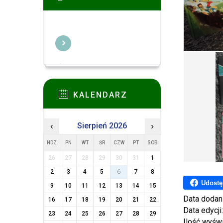
KALENDARZ
‹
Sierpień 2026
›
NDZ
PN
WT
ŚR
CZW
PT
SOB
26
27
28
29
30
31
1
2
3
4
5
6
7
8
Udostę
9
10
11
12
13
14
15
Data dodan
16
17
18
19
20
21
22
Data edycji
23
24
25
26
27
28
29
Ilość wyśw