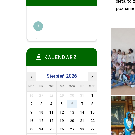
dieta, to
poznanie 
KALENDARZ
‹
Sierpień 2026
›
NDZ
PN
WT
ŚR
CZW
PT
SOB
26
27
28
29
30
31
1
2
3
4
5
6
7
8
9
10
11
12
13
14
15
16
17
18
19
20
21
22
23
24
25
26
27
28
29