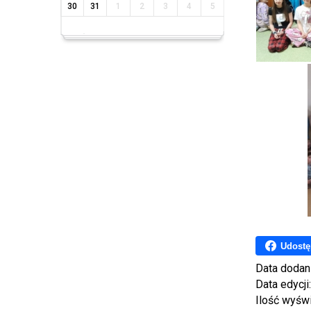
30
31
1
2
3
4
5
Udostę
Data dodan
Data edycji
Ilość wyśw