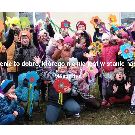
nie to dobro, którego nic nie jest w stanie n
Menander