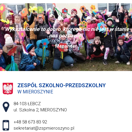
"Wykształcenie to dobro, którego nic nie jest w stanie
nas pozbawić"
Menander
ZESPÓŁ SZKOLNO-PRZEDSZKOLNY
W MIEROSZYNIE
Adres pocztowy:
84-103 ŁEBCZ
ul. Szkolna 2, MIEROSZYNO
+48 58 673 83 92
sekretariat@zspmieroszyno.pl